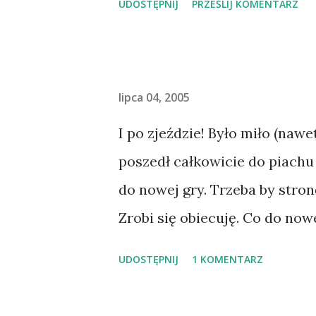
UDOSTĘPNIJ
PRZEŚLIJ KOMENTARZ
lipca 04, 2005
I po zjeździe! Było miło (naw
poszedł całkowicie do piachu
do nowej gry. Trzeba by stron
Zrobi się obiecuję. Co do no
koncept co powinno tam być, s
UDOSTĘPNIJ
1 KOMENTARZ
ale ich nie pokaże. Zapadła k
DirectX. Letko nie będzie na