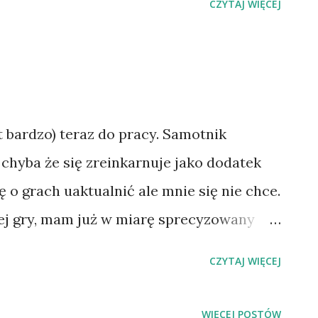
CZYTAJ WIĘCEJ
et bardzo) teraz do pracy. Samotnik
 chyba że się zreinkarnuje jako dodatek
ę o grach uaktualnić ale mnie się nie chce.
wej gry, mam już w miarę sprecyzowany
ą już nawet jakieś screen-y (z prototypu)
CZYTAJ WIĘCEJ
lamka robię to to w C# w .Net plus
 pewno. Uwaga rozterka nie całkiem
WIĘCEJ POSTÓW