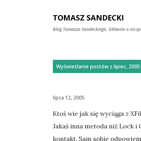
TOMASZ SANDECKI
Blog Tomasza Sandeckiego. Głównie o nicz
P
Wyświetlanie postów z lipiec, 2005
o
s
lipca 12, 2005
t
y
Ktoś wie jak się wyciąga z XF
Jakaś inna metoda niż Lock i
kontakt. Sam sobie odpowiem: