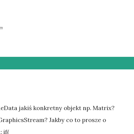
Przejdź do głównej zawartości
ym
ileData jakiś konkretny objekt np. Matrix?
 GraphicsStream? Jakby co to prosze o
 if(