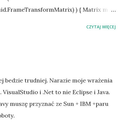
id.FrameTransformMatrix) ) { Matrix m =
tType(); GraphicsStream gs =
CZYTAJ WIĘCEJ
v = gs.Read(mt); Console.WriteLine("-
; ocMatrix.Unlock(); }
lej bedzie trudniej. Narazie moje wrażenia
 VisualStudio i .Net to nie Eclipse i Java.
 Javy muszę przyznać ze Sun + IBM +paru
oboty.