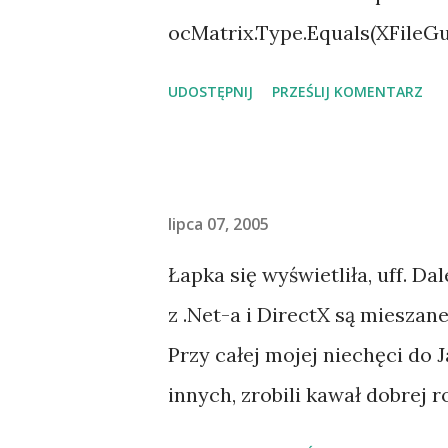
ocMatrix.Type.Equals(XFileGu
new Matrix(); Type mt = m.Ge
UDOSTĘPNIJ
PRZEŚLIJ KOMENTARZ
ocMatrix.Lock(); ValueType vv
xxx++X++X+X+ "+vvv.GetType())
lipca 07, 2005
Łapka się wyświetliła, uff. Da
z .Net-a i DirectX są mieszane.
Przy całej mojej niechęci do
innych, zrobili kawał dobrej r