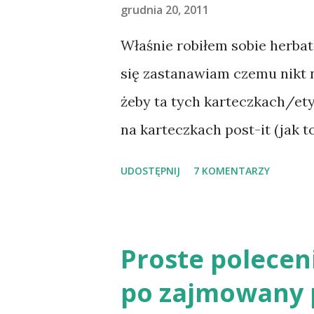
grudnia 20, 2011
Właśnie robiłem sobie herbat
się zastanawiam czemu nikt 
żeby ta tych karteczkach/ety
na karteczkach post-it (jak 
Mógłbym sobie taką karteczkę
UDOSTĘPNIJ
7 KOMENTARZY
mi się owa karteluszka nie za
coś sprzedaje! Jak ktoś wie t
herbatki Jones.
Proste polecen
po zajmowany 