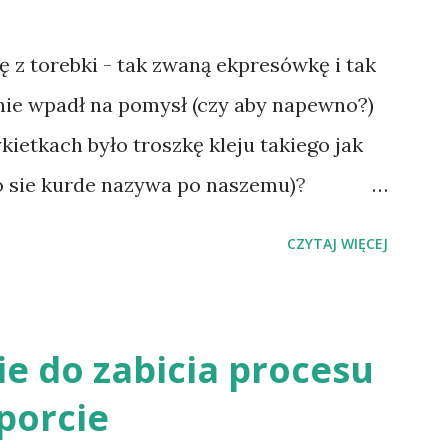
ę z torebki - tak zwaną ekpresówkę i tak
nie wpadł na pomysł (czy aby napewno?)
kietkach było troszkę kleju takiego jak
to sie kurde nazywa po naszemu)?
 lekko przykleić do kubka i już nigdy by
CZYTAJ WIĘCEJ
parzyła :D Pewnie ktoś to już ktoś takie
o niech da znać, może się przerzucę z
ie do zabicia procesu
porcie