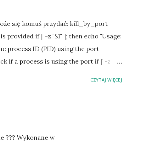
może się komuś przydać: kill_by_port
 provided if [ -z "$1" ]; then echo "Usage:
the process ID (PID) using the port
k if a process is using the port if [ -z
ss found using port $PORT" exit 0 fi echo
CZYTAJ WIĘCEJ
und: PID $PID" # Attempt to gracefully
 SIGQUIT kill -3 $PID echo "Sent SIGQUIT
termination..." # Wait a moment to give
 sleep 2 # Check if the process is still
null; then echo "Process $PID did not
sane ??? Wykonane w