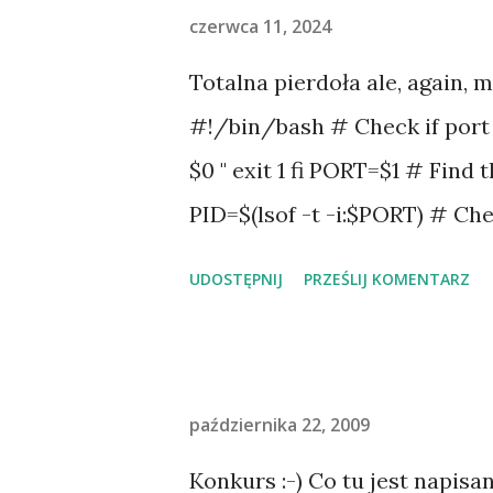
czerwca 11, 2024
Totalna pierdoła ale, again, 
#!/bin/bash # Check if port is
$0 " exit 1 fi PORT=$1 # Find 
PID=$(lsof -t -i:$PORT) # Chec
"$PID" ]; then echo "No proce
UDOSTĘPNIJ
PRZEŚLIJ KOMENTARZ
"Process using port $PORT fo
terminate the process using
to process $PID. Waiting for 
października 22, 2009
the process time to terminate
running if ps -p $PID > /dev/
Konkurs :-) Co tu jest napi