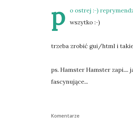
p
o ostrej :-) reprymend
wszytko :-)
trzeba zrobić gui/html i taki
ps. Hamster Hamster zapi.... 
fascynujące...
Komentarze